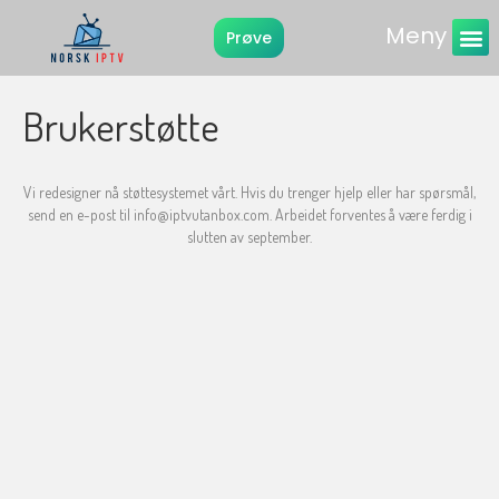
Meny
Prøve
Instruksjone
Brukerstøtte
Vi redesigner nå støttesystemet vårt. Hvis du trenger hjelp eller har spørsmål,
send en e-post til info@iptvutanbox.com. Arbeidet forventes å være ferdig i
slutten av september.