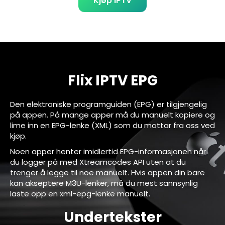
Kjøp IPTV
Flix IPTV EPG
Den elektroniske programguiden (EPG) er tilgjengelig
på appen. På mange apper må du manuelt kopiere og
lime inn en EPG-lenke (XML) som du mottar fra oss ved
kjøp.
Noen apper henter imidlertid EPG-informasjonen når
du logger på med Xtreamcodes API uten at du
trenger å legge til noe manuelt. Hvis appen din bare
kan akseptere M3U-lenker, må du mest sannsynlig
laste opp en xml-epg-lenke manuelt.
Undertekster