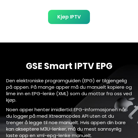
Kjøp IPTV
GSE Smart IPTV EPG
Den elektroniske programguiden (EPG) er tilgjengelig
på appen. På mange apper må du manuelt kopiere og
lime inn en EPG-lenke (XML) som du mottar fra oss ved
kjøp.
Noen apper henter imidlertid EPG-informasjonen når
du logger på med Xtreamcodes API uten at du
trenger å legge til noe manuelt. Hvis appen din bare
kan akseptere M3U-lenker, må du mest sannsynlig
laste opp en xml-epg-lenke manuelt.