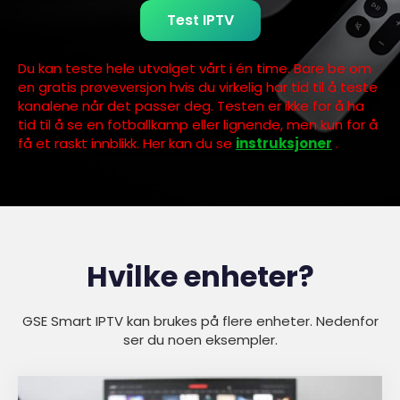
Test IPTV
Du kan teste hele utvalget vårt i én time. Bare be om
en gratis prøveversjon hvis du virkelig har tid til å teste
kanalene når det passer deg. Testen er ikke for å ha
tid til å se en fotballkamp eller lignende, men kun for å
få et raskt innblikk. Her kan du se
instruksjoner
.
Hvilke enheter?
GSE Smart IPTV kan brukes på flere enheter. Nedenfor
ser du noen eksempler.