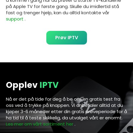
å komme i gang når du prøver å starte TV-kanalene
på
Apple TV
for første gang. Skulle du imidlertid stå
fast og trenger hjelp, kan du alltid kontakte vår
support
.
Prøv IPTV
Opplev
IPTV
Nå er det på tide for deg å be om en gratis test fra
oss ved å trykke på knappen. Vi anbefaler alltid at du
kjøper 3-6 måneder etter din gratis prøveperiode for å
ha tid til å teste skikkelig, da utvalget vårt er enormt.
Les mer om vårt sortiment her
.