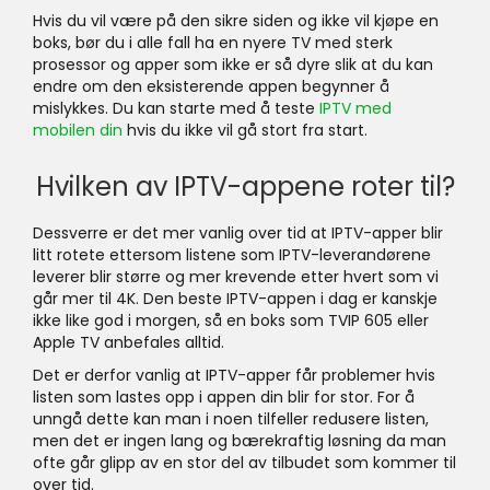
Hvis du vil være på den sikre siden og ikke vil kjøpe en
boks, bør du i alle fall ha en nyere TV med sterk
prosessor og apper som ikke er så dyre slik at du kan
endre om den eksisterende appen begynner å
mislykkes. Du kan starte med å teste
IPTV med
mobilen din
hvis du ikke vil gå stort fra start.
Hvilken av IPTV-appene roter til?
Dessverre er det mer vanlig over tid at IPTV-apper blir
litt rotete ettersom listene som IPTV-leverandørene
leverer blir større og mer krevende etter hvert som vi
går mer til 4K. Den beste IPTV-appen i dag er kanskje
ikke like god i morgen, så en boks som TVIP 605 eller
Apple TV anbefales alltid.
Det er derfor vanlig at IPTV-apper får problemer hvis
listen som lastes opp i appen din blir for stor. For å
unngå dette kan man i noen tilfeller redusere listen,
men det er ingen lang og bærekraftig løsning da man
ofte går glipp av en stor del av tilbudet som kommer til
over tid.