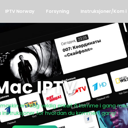
IPTV Norway
Forsyning
Instruksjoner/Kom i
Mac IPTV
askin er i dag veldig enkelt å komme i gang med
u instruksjoner for hvordan du kommer i gang!