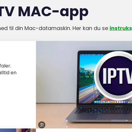
PTV MAC-app
ed til din Mac-datamaskin. Her kan du se
instruk
aler.
lltid en