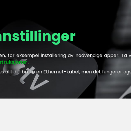
nstillinger
, for eksempel installering av nødvendige apper. Ta 
struksjoner
.
es alltid å bruke en Ethernet-kabel, men det fungerer ogs