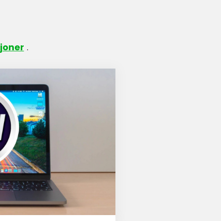
sjoner
.