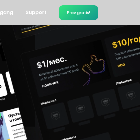
 gang
Support
Prøv gratis!
.