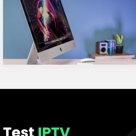
Test
IPTV