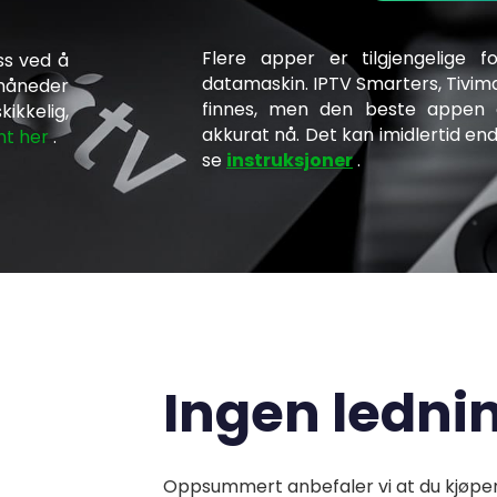
Flere apper er tilgjengelige f
ss ved å
datamaskin. IPTV Smarters, Tivi
 måneder
finnes, men den beste appen e
kikkelig,
akkurat nå. Det kan imidlertid end
nt her
.
se
instruksjoner
.
Ingen lednin
Oppsummert anbefaler vi at du kjøper