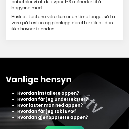
anbefaler vi at du kjøper 1-3 måneder til å
begynne med.
Husk at testene våre kun er en time lange, så ta
vare på testen og planlegg deretter slik at den
ikke havner i sanden.
Vanlige hensyn
Hvordan installere appen?
Hvordan får jeg undertekster?
Hvor laster man ned appen?
Hvordan får jeg tak i EPG?
Hvordan gjenopprette appen?