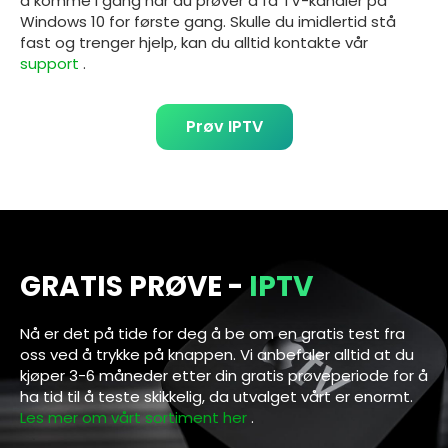
å komme i gang når du prøver å få TV-kanaler på
Windows 10
for første gang. Skulle du imidlertid stå
fast og trenger hjelp, kan du alltid kontakte vår
support
.
Prøv IPTV
GRATIS PRØVE -
IPTV
Nå er det på tide for deg å be om en gratis test fra
oss ved å trykke på knappen. Vi anbefaler alltid at du
kjøper 3-6 måneder etter din gratis prøveperiode for å
ha tid til å teste skikkelig, da utvalget vårt er enormt.
Les mer om vårt sortiment her
.