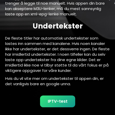
trenger å legge til noe manuelt. Hvis appen din bare
kan akseptere M3U-lenker, må du mest sannsynlig
laste opp en xml-epg-lenke manuelt.
Undertekster
De fleste titler har automatisk undertekster som
lastes inn sammen med kanalene. Hvis noen kanaler
ikke har undertekster, er det dessverre ingen. De fleste
har imidlertid undertekster. I noen tilfeller kan du selv
laste opp undertekster fra dine egne kilder. Det er
imidlertid ikke noe vi tilbyr støtte til da vårt fokus er på
viktigere oppgaver for våre kunder.
Hvis du vil vite mer om undertekster til appen din, er
det vanligvis bare en google unna.
IPTV-test