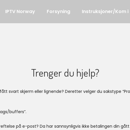
IPTV Norway
Forsyning
Instruksjoner/Kom i
Trenger du hjelp?
 fått svart skjerm eller lignende? Deretter velger du sakstype “P
ags/buffers”.
eftelse på e-post? Da har sannsynligvis ikke betalingen din gåt