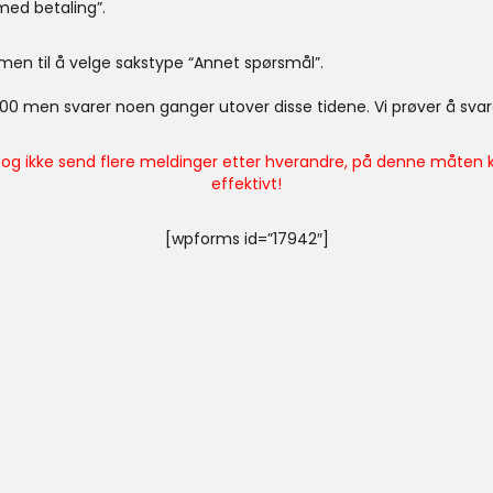
med betaling”.
mmen til å velge sakstype “Annet spørsmål”.
1:00 men svarer noen ganger utover disse tidene. Vi prøver å sva
 og ikke send flere meldinger etter hverandre, på denne måten 
effektivt!
[wpforms id=”17942″]