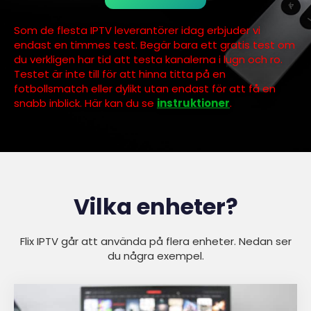
Som de flesta IPTV leverantörer idag erbjuder vi
endast en timmes test. Begär bara ett gratis test om
du verkligen har tid att testa kanalerna i lugn och ro.
Testet är inte till för att hinna titta på en
fotbollsmatch eller dylikt utan endast för att få en
snabb inblick. Här kan du se
instruktioner
.
Vilka enheter?
Flix IPTV går att använda på flera enheter. Nedan ser
du några exempel.