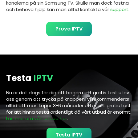
kanalerna på sin
Samsung TV
. Skulle man dock fastna
och behöva hjälp kan man alltid kontakta vår
support
.
Prova IPTV
Testa
IPTV
Nu är det dags för dig att begära ett gratis test utav
oss genom att trycka på knappen. Vi rekommenderar
alltid att man köper 3-6 månader efter sitt gratis test
för att hinna testa ordentligt då vårt utbud är enormt.
Läs mer om vårt utbud här
.
Testa IPTV