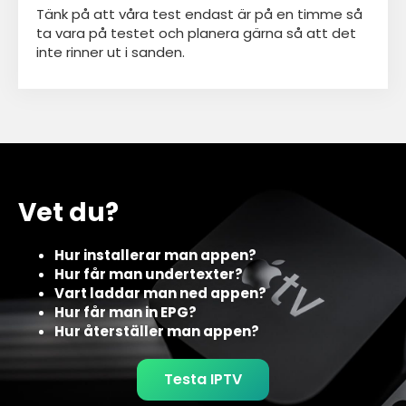
Tänk på att våra test endast är på en timme så
ta vara på testet och planera gärna så att det
inte rinner ut i sanden.
Vet du?
Hur installerar man appen?
Hur får man undertexter?
Vart laddar man ned appen?
Hur får man in EPG?
Hur återställer man appen?
Testa IPTV