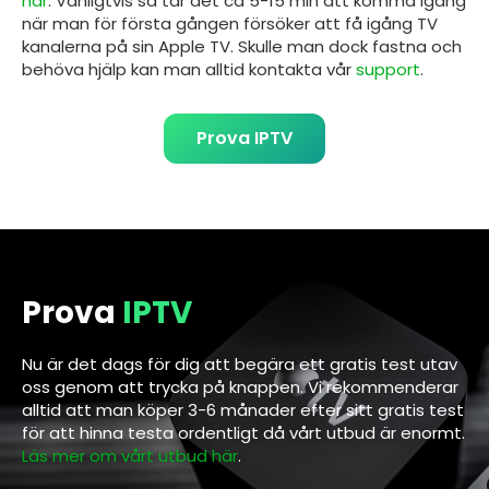
här
. Vanligtvis så tar det ca 5-15 min att komma igång
när man för första gången försöker att få igång TV
kanalerna på sin
Apple TV
. Skulle man dock fastna och
behöva hjälp kan man alltid kontakta vår
support
.
Prova IPTV
Prova
IPTV
Nu är det dags för dig att begära ett gratis test utav
oss genom att trycka på knappen. Vi rekommenderar
alltid att man köper 3-6 månader efter sitt gratis test
för att hinna testa ordentligt då vårt utbud är enormt.
Läs mer om vårt utbud här
.