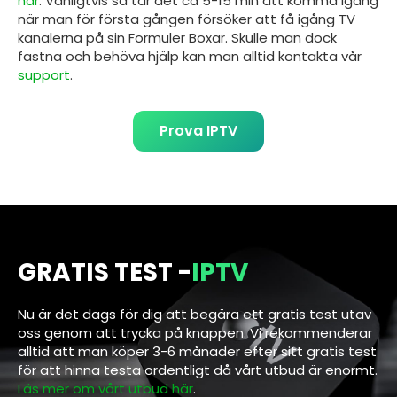
här
. Vanligtvis så tar det ca 5-15 min att komma igång
när man för första gången försöker att få igång TV
kanalerna på sin
Formuler Boxar
. Skulle man dock
fastna och behöva hjälp kan man alltid kontakta vår
support
.
Prova IPTV
GRATIS TEST -
IPTV
Nu är det dags för dig att begära ett gratis test utav
oss genom att trycka på knappen. Vi rekommenderar
alltid att man köper 3-6 månader efter sitt gratis test
för att hinna testa ordentligt då vårt utbud är enormt.
Läs mer om vårt utbud här
.