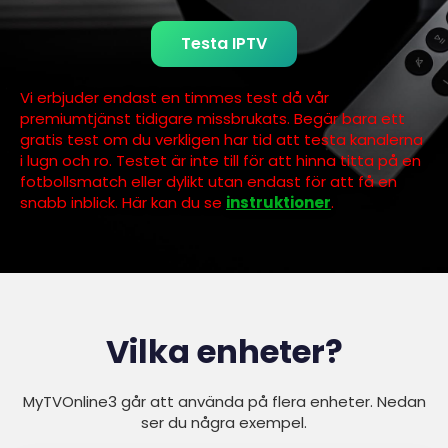
Testa IPTV
Vi erbjuder endast en timmes test då vår
premiumtjänst tidigare missbrukats. Begär bara ett
gratis test om du verkligen har tid att testa kanalerna
i lugn och ro. Testet är inte till för att hinna titta på en
fotbollsmatch eller dylikt utan endast för att få en
snabb inblick. Här kan du se
instruktioner
.
Vilka enheter?
MyTVOnline3 går att använda på flera enheter. Nedan
ser du några exempel.