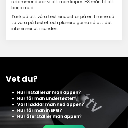
rekommenderar vi att man köper 1-3 mån till att
börja med.
Tänk på att våra test endast är på en timme så
ta vara på testet och planera gärna så att det
inte rinner ut i sanden.
Vet du?
Hur installerar man appen?
Hur får man undertexter?
Vart laddar man ned appen?
Hur får man in EPG?
Hur återställer man appen?