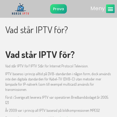
Meny
Prova
IPTV
Vad står IPTV för?
Vad står IPTV för?
Vad står IPTV för? IPTV Står för Internet Protocol Television.
IPTV baseras i princip alltid på DVB-standarden i någon form, dock används
inte den digitala standarden för Kabel-TV (DVB-C) utan metoder mer
lämpade för IP-nätverk (som till exempel multicast) används för
transmissionen.
Först i Sverige att leverera IPTV var operatören Bredbandsbolaget år 2005.
[2]
År 2009 var i princip all IPTV baserad på bildkompressionen MPEG2